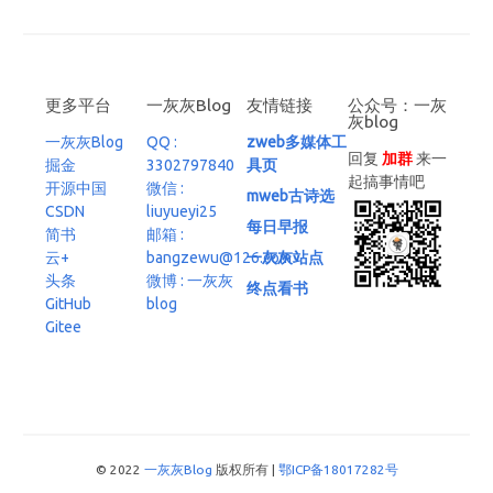
更多平台
一灰灰Blog
友情链接
公众号：一灰
灰blog
一灰灰Blog
QQ :
zweb多媒体工
回复
加群
来一
掘金
3302797840
具页
起搞事情吧
开源中国
微信 :
mweb古诗选
CSDN
liuyueyi25
每日早报
简书
邮箱 :
云+
bangzewu@126.com
一灰灰站点
头条
微博 : 一灰灰
终点看书
GitHub
blog
Gitee
© 2022
一灰灰Blog
版权所有 |
鄂ICP备18017282号