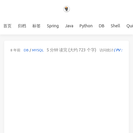
首页
归档
标签
Spring
Java
Python
DB
Shell
Qu
5 分钟 读完 (大约 723 个字)
8 年前
DB
/
MYSQL
访问统计
( PV : 154 |