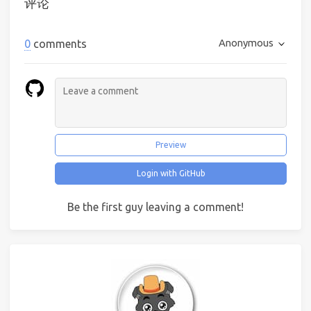
评论
Anonymous
0
comments
Preview
Login with GitHub
Be the first guy leaving a comment!