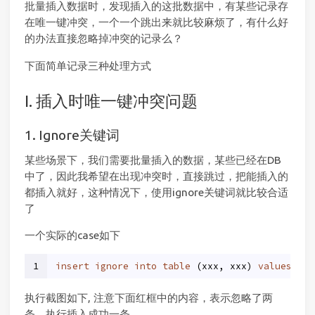
批量插入数据时，发现插入的这批数据中，有某些记录存
在唯一键冲突，一个一个跳出来就比较麻烦了，有什么好
的办法直接忽略掉冲突的记录么？
下面简单记录三种处理方式
I. 插入时唯一键冲突问题
1. Ignore关键词
某些场景下，我们需要批量插入的数据，某些已经在DB
中了，因此我希望在出现冲突时，直接跳过，把能插入的
都插入就好，这种情况下，使用ignore关键词就比较合适
了
一个实际的case如下
1
insert
ignore
into
table
 (xxx, xxx) 
values
 (xx
执行截图如下, 注意下面红框中的内容，表示忽略了两
条，执行插入成功一条