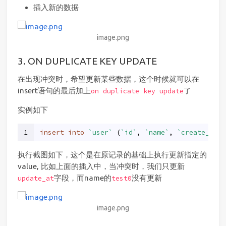
插入新的数据
image.png
3. ON DUPLICATE KEY UPDATE
在出现冲突时，希望更新某些数据，这个时候就可以在
insert语句的最后加上
了
on duplicate key update
实例如下
1
insert
into
`user`
 (
`id`
, 
`name`
, 
`create_at`
,
执行截图如下，这个是在原记录的基础上执行更新指定的
value, 比如上面的插入中，当冲突时，我们只更新
字段，而name的
没有更新
update_at
test0
image.png