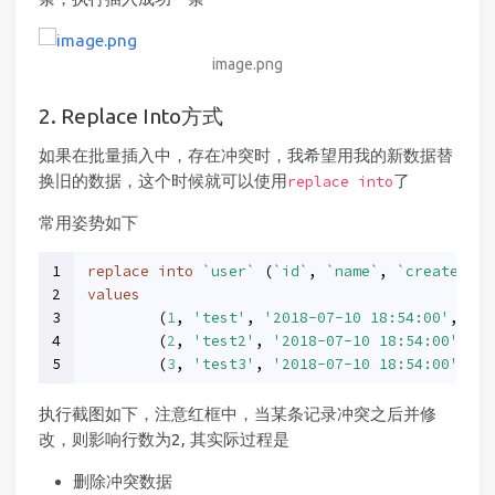
image.png
2. Replace Into方式
如果在批量插入中，存在冲突时，我希望用我的新数据替
换旧的数据，这个时候就可以使用
了
replace into
常用姿势如下
1
replace
into
`user`
 (
`id`
, 
`name`
, 
`create_at`
2
values
3
	(
1
, 
'test'
, 
'2018-07-10 18:54:00'
, 
'20
4
	(
2
, 
'test2'
, 
'2018-07-10 18:54:00'
, 
'2
5
	(
3
, 
'test3'
, 
'2018-07-10 18:54:00'
, 
'2
执行截图如下，注意红框中，当某条记录冲突之后并修
改，则影响行数为2, 其实际过程是
删除冲突数据