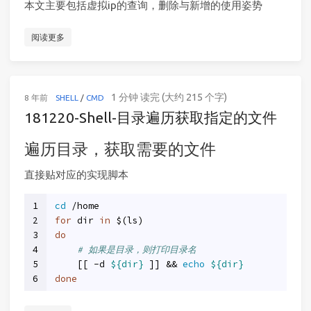
本文主要包括虚拟ip的查询，删除与新增的使用姿势
阅读更多
1 分钟 读完 (大约 215 个字)
8 年前
SHELL
/
CMD
181220-Shell-目录遍历获取指定的文件
遍历目录，获取需要的文件
直接贴对应的实现脚本
1
cd
 /home
2
for
 dir 
in
 $(ls)
3
do
4
# 如果是目录，则打印目录名
5
    [[ -d 
${dir}
 ]] && 
echo
${dir}
6
done