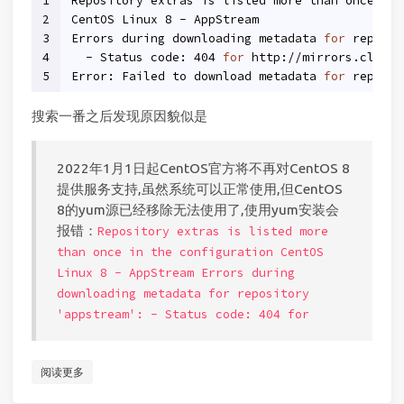
1
Repository extras is listed more than once 
in
 
2
CentOS Linux 8 - AppStream                    
3
Errors during downloading metadata 
for
 reposit
4
  - Status code: 404 
for
 http://mirrors.cloud.
5
Error: Failed to download metadata 
for
 repo 
'a
搜索一番之后发现原因貌似是
2022年1月1日起CentOS官方将不再对CentOS 8
提供服务支持,虽然系统可以正常使用,但CentOS
8的yum源已经移除无法使用了,使用yum安装会
报错：
Repository extras is listed more
than once in the configuration CentOS
Linux 8 - AppStream Errors during
downloading metadata for repository
'appstream': - Status code: 404 for
阅读更多