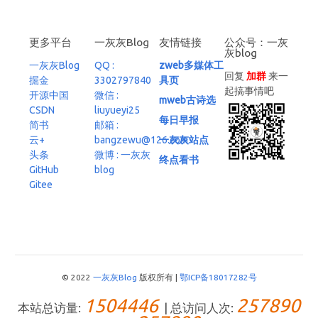
更多平台
一灰灰Blog
友情链接
公众号：一灰
灰blog
一灰灰Blog
QQ :
zweb多媒体工
回复
加群
来一
掘金
3302797840
具页
起搞事情吧
开源中国
微信 :
mweb古诗选
CSDN
liuyueyi25
每日早报
简书
邮箱 :
云+
bangzewu@126.com
一灰灰站点
头条
微博 : 一灰灰
终点看书
GitHub
blog
Gitee
© 2022
一灰灰Blog
版权所有 |
鄂ICP备18017282号
1504446
257890
本站总访量:
| 总访问人次: