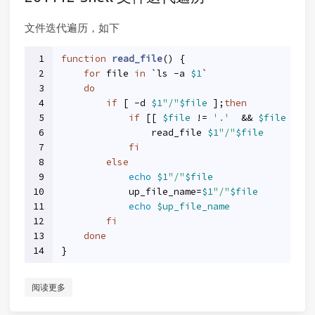
文件迭代遍历，如下
1
function
read_file
() {
2
for
 file 
in
 `ls -a 
$1
`
3
do
4
if
 [ -d 
$1
"/"
$file
 ];
then
5
if
 [[ 
$file
 != 
'.'
  && 
$file
 != 
'
6
                read_file 
$1
"/"
$file
7
fi
8
else
9
echo
$1
"/"
$file
10
            up_file_name=
$1
"/"
$file
11
echo
$up_file_name
12
fi
13
done
14
}
阅读更多