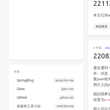
221
本文记录w
阅读更多
4 年前
JAV
22
最近遇到
链接
作；但是
要jso
SpringBlog
spring.hhui.top
我引入的
Gitee
gitee.com
因此我希
GitHub
github.com
设置为
pr
多媒体工具小站
zweb.hhui.top
那么可以