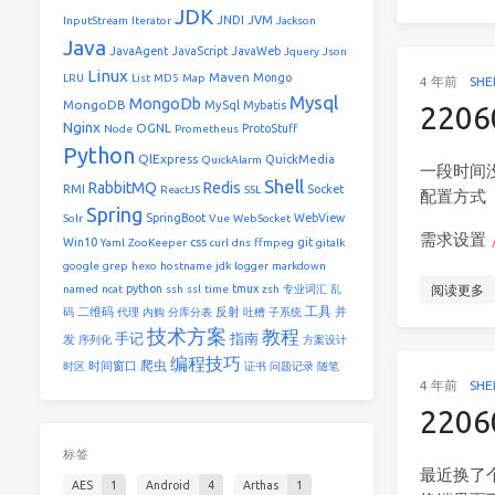
JDK
JNDI
JVM
InputStream
Iterator
Jackson
Java
JavaAgent
JavaScript
JavaWeb
Jquery
Json
Linux
Maven
Mongo
LRU
List
MD5
Map
4 年前
SHE
Mysql
MongoDb
MongoDB
MySql
Mybatis
220
Nginx
OGNL
ProtoStuff
Node
Prometheus
Python
QlExpress
QuickMedia
QuickAlarm
一段时间没
Shell
RabbitMQ
Redis
RMI
Socket
ReactJS
SSL
配置方式
Spring
SpringBoot
WebView
Solr
Vue
WebSocket
需求设置
Win10
css
git
Yaml
ZooKeeper
curl
dns
ffmpeg
gitalk
google
grep
hexo
hostname
jdk
logger
markdown
python
tmux
named
ncat
ssh
ssl
time
zsh
专业词汇
乱
阅读更多
工具
二维码
反射
并
码
代理
内购
分库分表
吐槽
子系统
技术方案
教程
手记
指南
发
序列化
方案设计
编程技巧
爬虫
时间窗口
时区
证书
问题记录
随笔
4 年前
SHE
220
标签
最近换了个
AES
1
Android
4
Arthas
1