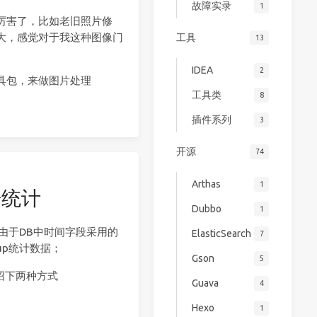
故障实录
1
厉害了，比如老旧照片修
大，感觉对于我这种图像门
工具
13
IDEA
2
工具包，来做图片处理
工具类
8
插件系列
3
开源
74
Arthas
1
据统计
Dubbo
1
由于DB中时间字段采用的
ElasticSearch
7
up统计数据；
Gson
5
绍下两种方式
Guava
4
Hexo
1