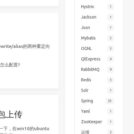
Hystrix
1
Jackson
1
Json
1
Mybatis
2
te/alias的两种重定向
OGNL
3
QlExpress
4
该怎么配置?
RabbitMQ
9
Redis
3
Solr
1
Spring
25
Yaml
1
库包上传
ZooKeeper
1
，在win10的ubuntu
运维
3