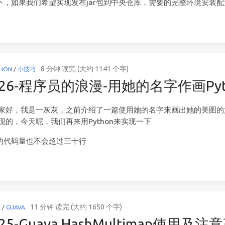
下，如果我们希望实现发布jar包到中央仓库，需要的完整环境安装
8 分钟 读完 (大约 1141 个字)
THON
/
小技巧
526-程序员的浪漫-用她的名字作画Pyt
o，大家好，我是一灰灰，之前介绍了一篇使用她的名字来画出她的美图
实现的，今天呢，我们再来用Python来实现一下
的代码量也不会超过三十行
11 分钟 读完 (大约 1650 个字)
源
/
GUAVA
525-Guava HashMultimap使用及注