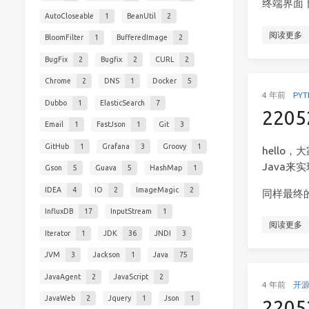
终端界面
AutoCloseable
1
BeanUtil
2
阅读更多
BloomFilter
1
BufferedImage
2
BugFix
2
Bugfix
2
CURL
2
Chrome
2
DNS
1
Docker
5
4 年前
PY
Dubbo
1
ElasticSearch
7
220
Email
1
FastJson
1
Git
3
GitHub
1
Grafana
3
Groovy
1
hell
Java来
Gson
5
Guava
5
HashMap
1
IDEA
4
IO
2
ImageMagic
2
同样最终
InfluxDB
17
InputStream
1
阅读更多
Iterator
1
JDK
36
JNDI
3
JVM
3
Jackson
1
Java
75
JavaAgent
2
JavaScript
2
4 年前
开
JavaWeb
2
Jquery
1
Json
1
220