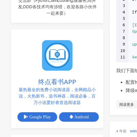
交流群（Python,Java,Golang,微服务,高并
3
发,DDD各技术均有涉猎，欢迎各路小伙伴
4
If
一起来耍）
5
6
[E
7
Op
8
9
up
10
11
ke
我们下面
终点看书APP
配置h
最热最全的免费小说阅读器，全网精品小
降级m
说，火热新书，追书神器，阅读必备，百
万小说爱好者首选阅读器
阅读更多
Google Play
Android
4 年前
WIN