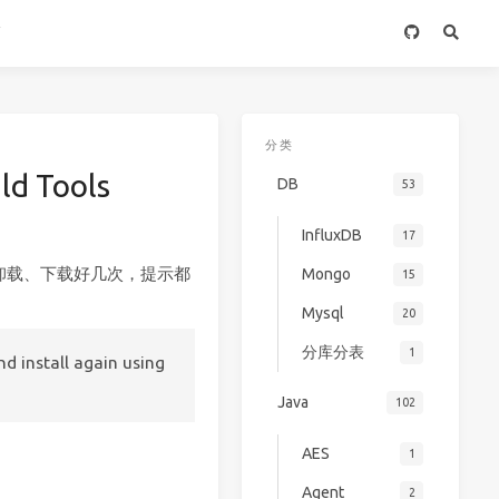
箱
分类
ld Tools
DB
53
InfluxDB
17
卸载、下载好几次，提示都
Mongo
15
Mysql
20
分库分表
1
d install again using
Java
102
AES
1
Agent
2