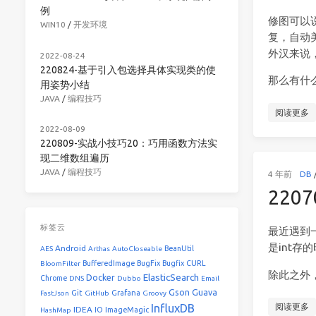
例
修图可以
WIN10
/
开发环境
复，自动
外汉来说
2022-08-24
220824-基于引入包选择具体实现类的使
那么有什
用姿势小结
JAVA
/
编程技巧
阅读更多
2022-08-09
220809-实战小技巧20：巧用函数方法实
现二维数组遍历
JAVA
/
编程技巧
4 年前
DB
220
标签云
最近遇到
是int
Android
BeanUtil
AES
Arthas
AutoCloseable
BufferedImage
BugFix
Bugfix
CURL
BloomFilter
除此之外
ElasticSearch
Docker
Chrome
DNS
Dubbo
Email
Gson
Guava
Git
Grafana
FastJson
GitHub
Groovy
InfluxDB
阅读更多
IDEA
IO
ImageMagic
HashMap