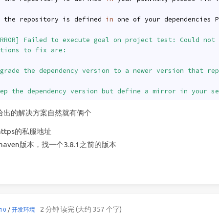
 the repository is defined 
in
 one of your dependencies P
RROR] Failed to execute goal on project test: Could not 
tions to fix are:
grade the dependency version to a newer version that rep
ep the dependency version but define a mirror in your se
给出的解决方案自然就有俩个
ttps的私服地址
aven版本，找一个3.8.1之前的版本
2 分钟 读完 (大约 357 个字)
10
/
开发环境