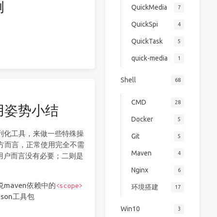
例
QuickMedia
7
QuickSpi
4
QuickTask
5
quick-media
1
Shell
68
CMD
28
用姿势小结
Docker
5
序列化工具，来做一些特殊操
Git
5
方而言，正常使用完全不需
Maven
4
的用户而言没有必要；二则是
Nginx
6
maven依赖中的
<scope>
环境搭建
17
son工具包
Win10
3