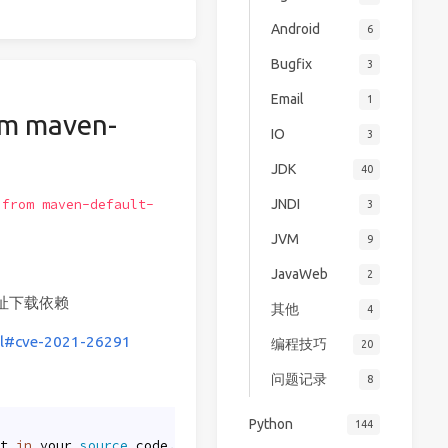
Android
6
Bugfix
3
Email
1
m maven-
IO
3
JDK
40
JNDI
 from maven-default-
3
JVM
9
JavaWeb
2
地址下载依赖
其他
4
tml#cve-2021-26291
编程技巧
20
问题记录
8
Python
144
t 
in
 your 
source
 code.