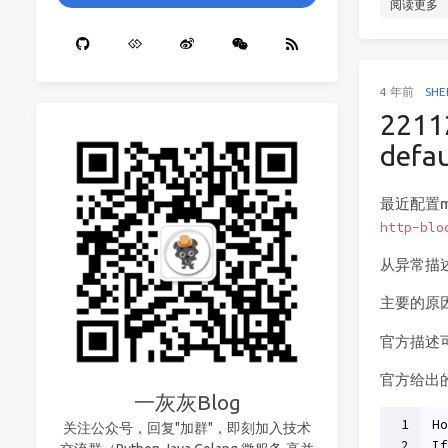
阅读更多
4 年前
SHE
2211
defa
最近配置
http-blo
从异常描
主要的原因
官方描述
官方给出
一灰灰Blog
1
Ho
关注公众号，回复"加群"，即刻加入技术
2
If