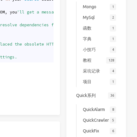
Mongo
1
OM, you
'll get a message like:
MySql
2
resolve dependencies for project xxx: Failed to collect 
函数
1
字典
1
laced the obsolete HTTP repository URL with a HTTPS one,
小技巧
4
ttings.
教程
128
采坑记录
4
项目
1
Quick系列
36
QuickAlarm
8
QuickCrawler
5
QuickFix
6