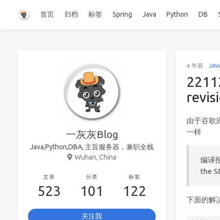
首页
归档
标签
Spring
Java
Python
DB
4 年前
JAV
22112
revi
由于谷歌
一样
一灰灰Blog
Java,Python,DBA, 主旨服务器，兼职全栈
Wuhan, China
编译报错：
the 
文章
分类
标签
523
101
122
下面的解
关注我