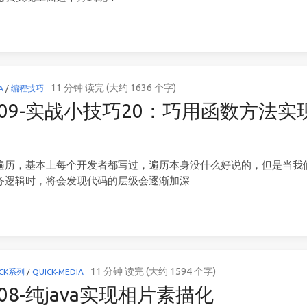
11 分钟 读完 (大约 1636 个字)
A
/
编程技巧
0809-实战小技巧20：巧用函数方法
遍历，基本上每个开发者都写过，遍历本身没什么好说的，但是当我
务逻辑时，将会发现代码的层级会逐渐加深
11 分钟 读完 (大约 1594 个字)
ICK系列
/
QUICK-MEDIA
808-纯java实现相片素描化