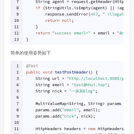
7
    String agent = request.getHeader(HttpHead
8
if
 (StringUtils.isEmpty(agent) || !agent.
9
        response.sendError(
403
, 
" illegal age
10
return
null
;
11
    }
12
return
"success email="
 + email + 
"&nick=
13
}
简单的使用姿势如下
1
@Test
2
public
void
testPostHeader
()
{
3
    String url = 
"http://localhost:8080/post"
4
    String email = 
"test@hhui.top"
;
5
    String nick = 
"一灰灰Blog"
;
6
7
    MultiValueMap<String, String> params = 
ne
8
    params.add(
"email"
, email);
9
    params.add(
"nick"
, nick);
10
11
    HttpHeaders headers = 
new
 HttpHeaders();