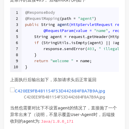
1
@ResponseBody
2
@RequestMapping
(path = 
"agent"
)
3
public
 String 
agent
(HttpServletRequest reques
4
        @RequestParam(value = 
"name"
, require
5
    String agent = request.getHeader(HttpHead
6
if
 (StringUtils.isEmpty(agent) || !agent.
7
        response.sendError(
403
, 
" illegal age
8
    }
9
return
"welcome "
 + name;
10
}
上面执行后输出如下，添加请求头后正常返回
C420EE9FB481154F53D442684F8A7B9A.jpg
当然也需要对比下不设置agent的情况了，直接抛了一个
异常出来了（说明，不显示覆盖User-Agent时，后端接
收到的agent为:
Java/1.8.0_171