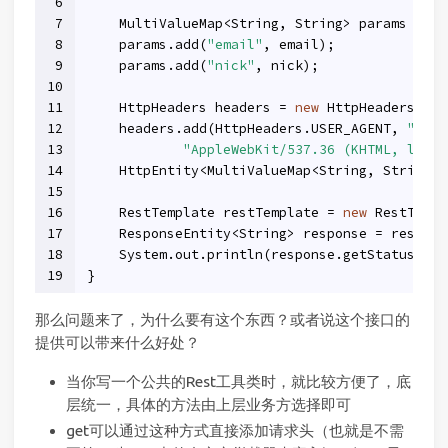
6
7
    MultiValueMap<String, String> params = 
ne
8
    params.add(
"email"
, email);
9
    params.add(
"nick"
, nick);
10
11
    HttpHeaders headers = 
new
 HttpHeaders();
12
    headers.add(HttpHeaders.USER_AGENT, 
"Mozi
13
"AppleWebKit/537.36 (KHTML, like 
14
    HttpEntity<MultiValueMap<String, String>>
15
16
    RestTemplate restTemplate = 
new
 RestTempl
17
    ResponseEntity<String> response = restTem
18
    System.out.println(response.getStatusCode
19
}
那么问题来了，为什么要有这个东西？或者说这个接口的
提供可以带来什么好处？
当你写一个公共的Rest工具类时，就比较方便了，底
层统一，具体的方法由上层业务方选择即可
get可以通过这种方式直接添加请求头（也就是不需