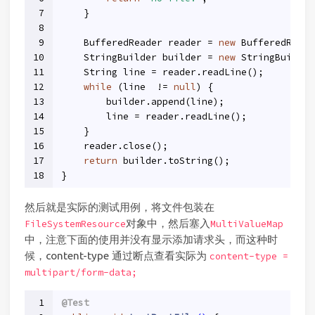
7
    }
8
9
    BufferedReader reader = 
new
 BufferedReade
10
    StringBuilder builder = 
new
 StringBuilder
11
    String line = reader.readLine();
12
while
 (line  != 
null
) {
13
        builder.append(line);
14
        line = reader.readLine();
15
    }
16
    reader.close();
17
return
 builder.toString();
18
}
然后就是实际的测试用例，将文件包装在
对象中，然后塞入
FileSystemResource
MultiValueMap
中，注意下面的使用并没有显示添加请求头，而这种时
候，content-type 通过断点查看实际为
content-type =
multipart/form-data;
1
@Test