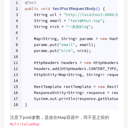
1
@Test
2
public
void
testPostRequestBody
()
{
3
    String url = 
"http://localhost:8080/body"
4
    String email = 
"test@hhui.top"
;
5
    String nick = 
"一灰灰Blog"
;
6
7
    Map<String, String> params = 
new
 HashMap<
8
    params.put(
"email"
, email);
9
    params.put(
"nick"
, nick);
10
11
    HttpHeaders headers = 
new
 HttpHeaders();
12
    headers.add(HttpHeaders.CONTENT_TYPE, 
"ap
13
    HttpEntity<Map<String, String>> request =
14
15
    RestTemplate restTemplate = 
new
 RestTempl
16
    ResponseEntity<String> response = restTem
17
    System.out.println(response.getStatusCode
18
}
注意下post参数，是放在Map容器中，而不是之前的
MultiValueMap