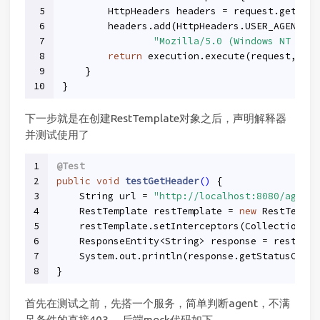
5
        HttpHeaders headers = request.getHead
6
        headers.add(HttpHeaders.USER_AGENT,
7
"Mozilla/5.0 (Windows NT 10.0
8
return
 execution.execute(request, bod
9
    }
10
}
下一步就是在创建RestTemplate对象之后，声明解释器
并测试使用了
1
@Test
2
public
void
testGetHeader
()
{
3
    String url = 
"http://localhost:8080/agen
4
    RestTemplate restTemplate = 
new
 RestTempla
5
    restTemplate.setInterceptors(Collections.s
6
    ResponseEntity<String> response = restTemp
7
    System.out.println(response.getStatusCode(
8
}
首先在测试之前，先搭一个服务，简单判断agent，不满
足条件的直接403， 后端mock代码如下