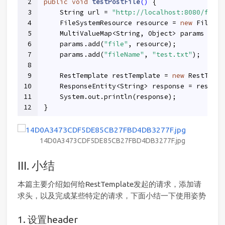
2
public
void
testPostFile
()
{
3
    String url = 
"http://localhost:8080/file"
4
    FileSystemResource resource = 
new
 FileSys
5
    MultiValueMap<String, Object> params = 
ne
6
    params.add(
"file"
, resource);
7
    params.add(
"fileName"
, 
"test.txt"
);
8
9
    RestTemplate restTemplate = 
new
 RestTempl
10
    ResponseEntity<String> response = restTem
11
    System.out.println(response);
12
}
14D0A3473CDF5DE85CB27FBD4DB3277F.jpg
III. 小结
本篇主要介绍如何给RestTemplate发起的请求，添加请
求头，以及完成某些特定的请求，下面小结一下使用姿势
1. 设置header