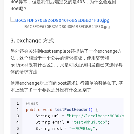
406异常，但是我们后端定义的是403，为什么会返回
406呢？
B6C5FDF670E826D8040F6B5EDBB21F30.jpg
3. exchange 方式
另外还会关注到RestTemplate还提供了一个exchange方
法，这个相当于一个公共的请求模板，使用姿势和
get/post没有什么区别，只是可以由调用发自己来选择具
体的请求方法
使用exchange对上面的post请求进行简单的替换如下, 基
本上除了多一个参数之外没有什么区别了
1
@Test
2
public
void
testPostHeader
()
{
3
    String url = 
"http://localhost:8080/post"
4
    String email = 
"test@hhui.top"
;
5
    String nick = 
"一灰灰Blog"
;