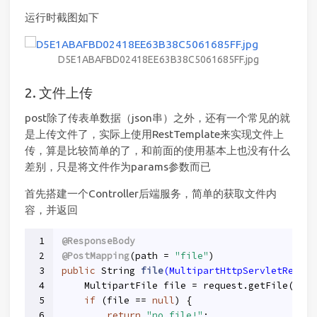
运行时截图如下
D5E1ABAFBD02418EE63B38C5061685FF.jpg
2. 文件上传
post除了传表单数据（json串）之外，还有一个常见的就
是上传文件了，实际上使用RestTemplate来实现文件上
传，算是比较简单的了，和前面的使用基本上也没有什么
差别，只是将文件作为params参数而已
首先搭建一个Controller后端服务，简单的获取文件内
容，并返回
1
@ResponseBody
2
@PostMapping
(path = 
"file"
)
3
public
 String 
file
(MultipartHttpServletReques
4
    MultipartFile file = request.getFile(
"fil
5
if
 (file == 
null
) {
6
return
"no file!"
;