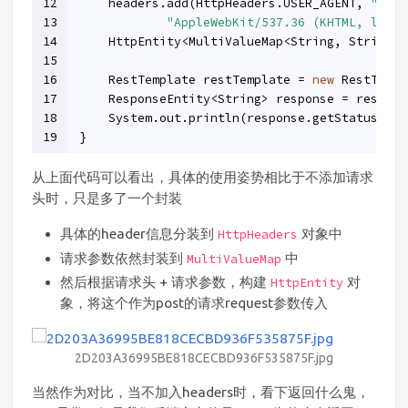
12
    headers.add(HttpHeaders.USER_AGENT, 
"Mozi
13
"AppleWebKit/537.36 (KHTML, like 
14
    HttpEntity<MultiValueMap<String, String>>
15
16
    RestTemplate restTemplate = 
new
 RestTempl
17
    ResponseEntity<String> response = restTem
18
    System.out.println(response.getStatusCode
19
}
从上面代码可以看出，具体的使用姿势相比于不添加请求
头时，只是多了一个封装
具体的header信息分装到
对象中
HttpHeaders
请求参数依然封装到
中
MultiValueMap
然后根据请求头 + 请求参数，构建
对
HttpEntity
象，将这个作为post的请求request参数传入
2D203A36995BE818CECBD936F535875F.jpg
当然作为对比，当不加入headers时，看下返回什么鬼，