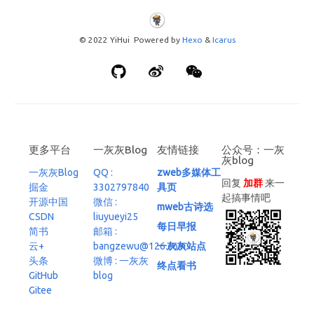
© 2022 YiHui Powered by
Hexo
&
Icarus
更多平台
一灰灰Blog
友情链接
公众号：一灰
灰blog
一灰灰Blog
QQ :
zweb多媒体工
回复
加群
来一
掘金
3302797840
具页
起搞事情吧
开源中国
微信 :
mweb古诗选
CSDN
liuyueyi25
每日早报
简书
邮箱 :
云+
bangzewu@126.com
一灰灰站点
头条
微博 : 一灰灰
终点看书
GitHub
blog
Gitee