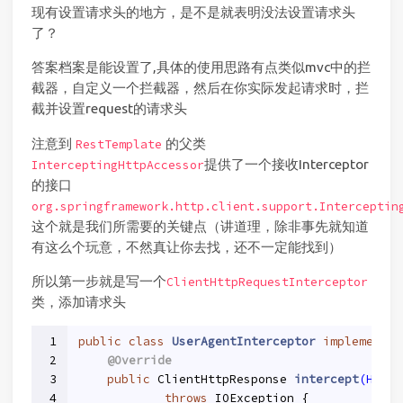
现有设置请求头的地方，是不是就表明没法设置请求头
了？
答案档案是能设置了,具体的使用思路有点类似mvc中的拦
截器，自定义一个拦截器，然后在你实际发起请求时，拦
截并设置request的请求头
注意到
的父类
RestTemplate
提供了一个接收Interceptor
InterceptingHttpAccessor
的接口
org.springframework.http.client.support.Interceptin
这个就是我们所需要的关键点（讲道理，除非事先就知道
有这么个玩意，不然真让你去找，还不一定能找到）
所以第一步就是写一个
ClientHttpRequestInterceptor
类，添加请求头
1
public
class
UserAgentInterceptor
implements
2
@Override
3
public
 ClientHttpResponse 
intercept
(HttpR
4
throws
 IOException 
{