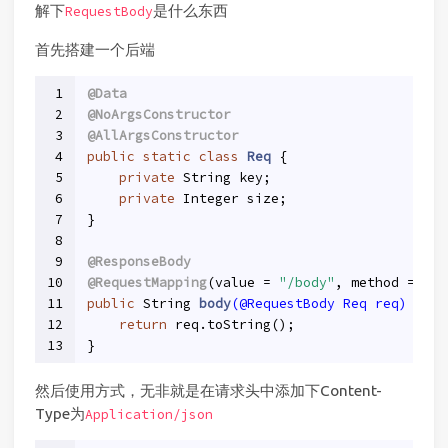
解下
是什么东西
RequestBody
首先搭建一个后端
1
@Data
2
@NoArgsConstructor
3
@AllArgsConstructor
4
public
static
class
Req
{
5
private
 String key;
6
private
 Integer size;
7
}
8
9
@ResponseBody
10
@RequestMapping
(value = 
"/body"
, method = {Re
11
public
 String 
body
(@RequestBody Req req)
{
12
return
 req.toString();
13
}
然后使用方式，无非就是在请求头中添加下Content-
Type为
Application/json