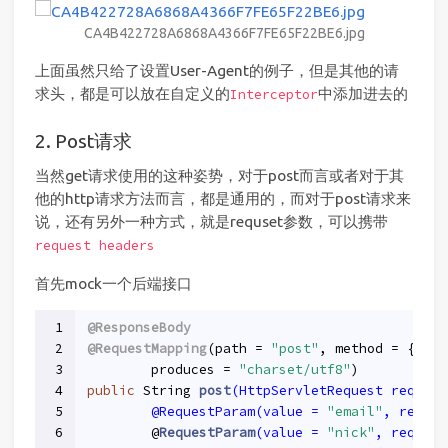
CA4B422728A6868A4366F7FE65F22BE6.jpg
上面虽然只给了设置User-Agent的例子，但是其他的请
求头，都是可以放在自定义的
中添加进去的
Interceptor
2. Post请求
当然get请求使用的这种姿势，对于post而言或者对于其
他的http请求方法而言，都是通用的，而对于post请求来
说，还有另外一种方式，就是requset参数，可以携带
request headers
首先mock一个后端接口
1
@ResponseBody
2
@RequestMapping
(path = 
"post"
, method = {Requ
3
        produces = 
"charset/utf8"
)
4
public
 String 
post
(HttpServletRequest request
5
        @RequestParam(value = 
"email"
, requir
6
        @
RequestParam
(value = 
"nick"
, require