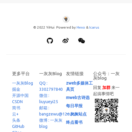
© 2022 YiHui Powered by
Hexo
&
Icarus
更多平台
一灰灰Blog
友情链接
公众号：一灰
灰blog
一灰灰Blog
QQ :
zweb多媒体工
回复
加群
来一
掘金
3302797840
具页
起搞事情吧
开源中国
微信 :
mweb古诗选
CSDN
liuyueyi25
每日早报
简书
邮箱 :
云+
bangzewu@126.com
一灰灰站点
头条
微博 : 一灰灰
终点看书
GitHub
blog