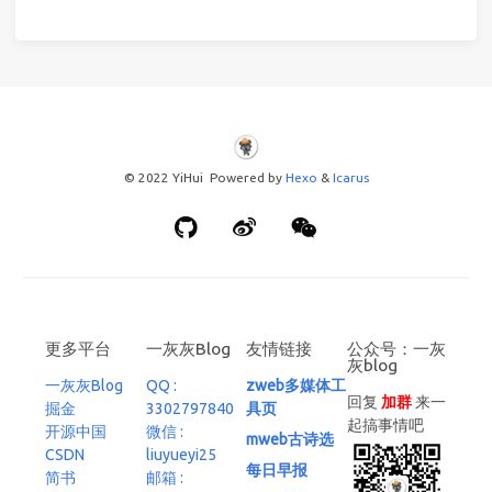
© 2022 YiHui Powered by
Hexo
&
Icarus
更多平台
一灰灰Blog
友情链接
公众号：一灰
灰blog
一灰灰Blog
QQ :
zweb多媒体工
回复
加群
来一
掘金
3302797840
具页
起搞事情吧
开源中国
微信 :
mweb古诗选
CSDN
liuyueyi25
每日早报
简书
邮箱 :