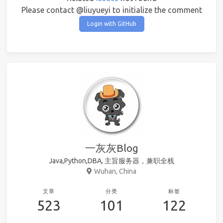
Please contact @liuyueyi to initialize the comment
Login with GitHub
一灰灰Blog
Java,Python,DBA, 主旨服务器，兼职全栈
Wuhan, China
文章
分类
标签
523
101
122