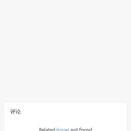
评论
Related
Issues
not found