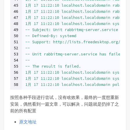
45
1月 17 11:22:10 localhost.localdomain rabbitm
46
1月 17 11:22:10 localhost.localdomain rabbitm
47
1月 17 11:22:10 localhost.localdomain rabbitm
48
1月 17 11:22:10 localhost.localdomain systemd
49
-- Subject: Unit rabbitmq-server.service has 
50
-- Defined-By: systemd
51
-- Support: http://lists.freedesktop.org/mail
52
--
53
-- Unit rabbitmq-server.service has failed.
54
--
55
-- The result is failed.
56
1月 17 11:22:10 localhost.localdomain systemd
57
1月 17 11:22:10 localhost.localdomain systemd
58
1月 17 11:22:10 localhost.localdomain polkitd[
按照各种手段进行尝试，没有啥效果，最终的一度想重新
安装，偶然看到一篇文章，可以解决，问题就是扔掉了之
前的所有配置
原文地址