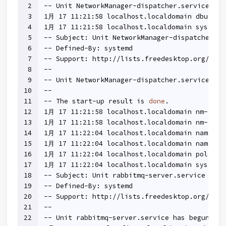
2
-- Unit NetworkManager-dispatcher.service has
3
1月 17 11:21:58 localhost.localdomain dbus[68
4
1月 17 11:21:58 localhost.localdomain systemd
5
-- Subject: Unit NetworkManager-dispatcher.se
6
-- Defined-By: systemd
7
-- Support: http://lists.freedesktop.org/mail
8
--
9
-- Unit NetworkManager-dispatcher.service has
10
--
11
-- The start-up result is 
done
.
12
1月 17 11:21:58 localhost.localdomain nm-disp
13
1月 17 11:21:58 localhost.localdomain nm-disp
14
1月 17 11:22:04 localhost.localdomain named[9
15
1月 17 11:22:04 localhost.localdomain named[9
16
1月 17 11:22:04 localhost.localdomain polkitd
17
1月 17 11:22:04 localhost.localdomain systemd
18
-- Subject: Unit rabbitmq-server.service has 
19
-- Defined-By: systemd
20
-- Support: http://lists.freedesktop.org/mail
21
--
22
-- Unit rabbitmq-server.service has begun sta