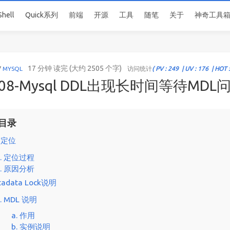
Shell
Quick系列
前端
开源
工具
随笔
关于
神奇工具
17 分钟 读完 (大约 2505 个字)
/
MYSQL
访问统计
( PV : 249 | UV : 176 | HOT :
308-Mysql DDL出现长时间等待MD
目录
问题定位
1. 定位过程
2. 原因分析
etadata Lock说明
1. MDL 说明
a. 作用
b. 实例说明