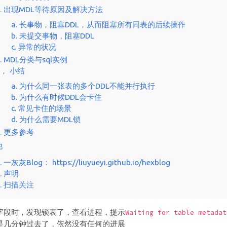
2. 出现MDL等待原因及解决方法
a. 长事物，阻塞DDL，从而阻塞所有同表的后续操作
b. 未提交事物，阻塞DDL
c. 异常的状况
3. MDL分类与sql实例
4， 小结
a. 为什么同一张表的多个DDL不能并行执行
b. 为什么有时候DDL会卡住
c. 常见卡住的场景
d. 为什么需要MDL锁
5. 更多参考
他
. 一灰灰Blog： https://liuyueyi.github.io/hexblog
2. 声明
3. 扫描关注
字段时，发现锁表了，查看进程，提示
Waiting for table metadat
是几分钟过去了，依然没有任何的进展