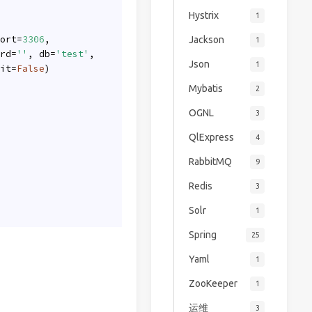
Hystrix
1
ort=
3306
,
Jackson
1
rd=
''
, db=
'test'
,
Json
1
it=
False
)
Mybatis
2
OGNL
3
QlExpress
4
RabbitMQ
9
Redis
3
Solr
1
Spring
25
Yaml
1
ZooKeeper
1
运维
3