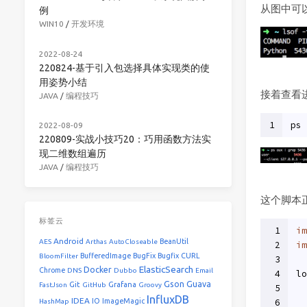
从图中可以
例
WIN10
/
开发环境
2022-08-24
220824-基于引入包选择具体实现类的使
用姿势小结
接着查看
JAVA
/
编程技巧
1
ps 
2022-08-09
220809-实战小技巧20：巧用函数方法实
现二维数组遍历
JAVA
/
编程技巧
这个脚本正
标签云
1
im
Android
BeanUtil
AES
Arthas
AutoCloseable
2
im
BufferedImage
BugFix
Bugfix
CURL
BloomFilter
3
ElasticSearch
Docker
Chrome
DNS
Dubbo
Email
4
lo
Gson
Guava
Git
Grafana
FastJson
GitHub
Groovy
5
InfluxDB
IDEA
IO
ImageMagic
6
HashMap