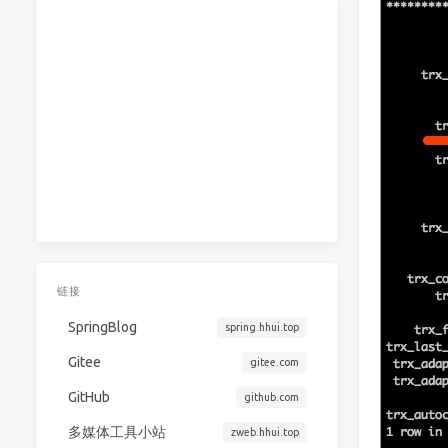
链接
SpringBlog
spring.hhui.top
Gitee
gitee.com
GitHub
github.com
多媒体工具小站
zweb.hhui.top