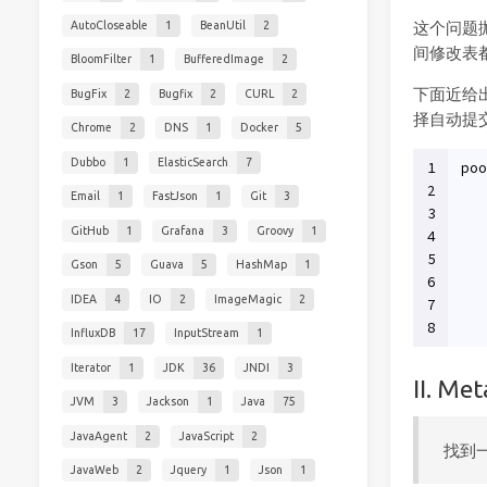
AutoCloseable
1
BeanUtil
2
这个问题抛
间修改表
BloomFilter
1
BufferedImage
2
下面近给
BugFix
2
Bugfix
2
CURL
2
择自动提
Chrome
2
DNS
1
Docker
5
Dubbo
1
ElasticSearch
7
1
poo
2
   
Email
1
FastJson
1
Git
3
3
   
GitHub
1
Grafana
3
Groovy
1
4
   
5
   
Gson
5
Guava
5
HashMap
1
6
   
IDEA
4
IO
2
ImageMagic
2
7
   
8
   
InfluxDB
17
InputStream
1
Iterator
1
JDK
36
JNDI
3
II. M
JVM
3
Jackson
1
Java
75
JavaAgent
2
JavaScript
2
找到
JavaWeb
2
Jquery
1
Json
1