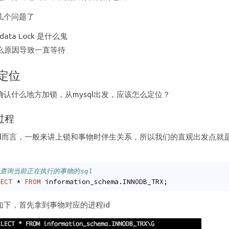
几个问题了
adata Lock 是什么鬼
么原因导致一直等待
题定位
确认什么地方加锁，从mysql出发，应该怎么定位？
位过程
sql而言，一般来讲上锁和事物时伴生关系，所以我们的直观出发点就
 查询当前正在执行的事物的sql
ECT
 * 
FROM
 information_schema.INNODB_TRX;
如下，首先拿到事物对应的进程id