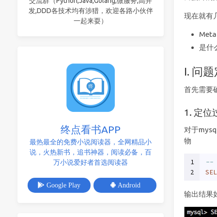
交流群（Python,Java,Golang,微服务,高并
发,DDD各技术均有涉猎，欢迎各路小伙伴
现在就有
一起来耍）
Met
是什
I. 问
首先需要
1. 定
终点看书APP
对于my
物
最热最全的免费小说阅读器，全网精品小
说，火热新书，追书神器，阅读必备，百
1
--
万小说爱好者首选阅读器
2
SEL
Google Play
Android
输出结果