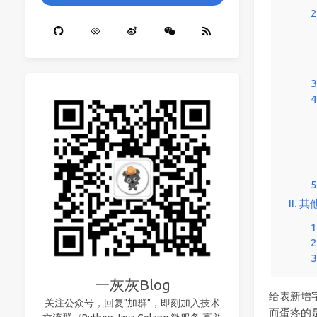
II. 其
1
一灰灰Blog
给表新增
关注公众号，回复"加群"，即刻加入技术
而蛋疼的