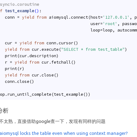
syncio.coroutine
f
test_example
()
:
  conn = 
yield
from
 aiomysql.connect(host=
'127.0.0.1'
, p
                                     user=
'root'
, passwo
                                     loop=loop, autocomm
  cur = 
yield
from
 conn.cursor()
yield
from
 cur.execute(
"SELECT * from test_table"
)
  print(cur.description)
  r = 
yield
from
 cur.fetchall()
  print(r)
yield
from
 cur.close()
  conn.close()
op.run_until_complete(test_example())
因分析
on不太熟，直接借助google查一下，发现有同样的问题
aiomysql locks the table even when using context manager?