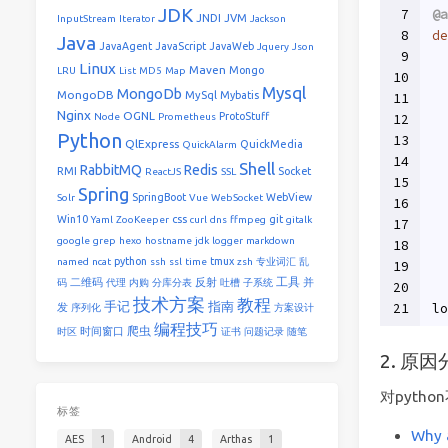
JDK
7
@a
JNDI
JVM
InputStream
Iterator
Jackson
8
de
Java
JavaAgent
JavaScript
JavaWeb
Jquery
Json
9
  
Linux
Maven
Mongo
LRU
List
MD5
Map
10
  
Mysql
MongoDb
MongoDB
MySql
Mybatis
11
  
Nginx
OGNL
ProtoStuff
Node
Prometheus
12
Python
13
  
QlExpress
QuickMedia
QuickAlarm
14
Shell
RabbitMQ
Redis
RMI
Socket
ReactJS
SSL
15
  
Spring
SpringBoot
WebView
Solr
Vue
WebSocket
16
  
Win10
css
git
Yaml
ZooKeeper
curl
dns
ffmpeg
gitalk
17
  
google
grep
hexo
hostname
jdk
logger
markdown
18
python
tmux
named
ncat
ssh
ssl
time
zsh
专业词汇
乱
19
  
工具
二维码
反射
并
码
代理
内购
分库分表
吐槽
子系统
20
技术方案
教程
手记
指南
21
lo
发
序列化
方案设计
编程技巧
爬虫
时间窗口
时区
证书
问题记录
随笔
2. 原
对pyth
标签
Why 
AES
1
Android
4
Arthas
1