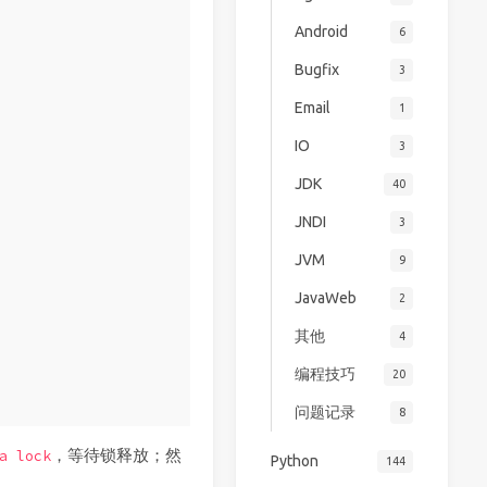
Android
6
Bugfix
3
Email
1
IO
3
JDK
40
JNDI
3
JVM
9
JavaWeb
2
其他
4
编程技巧
20
问题记录
8
，等待锁释放；然
a lock
Python
144