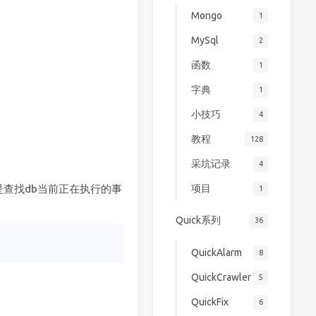
Mongo
1
MySql
2
函数
1
字典
1
小技巧
4
教程
128
采坑记录
4
项目
是查找db当前正在执行的事
1
Quick系列
36
QuickAlarm
8
QuickCrawler
5
QuickFix
6