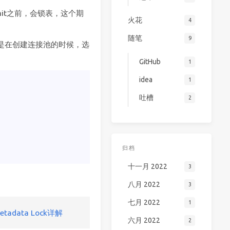
mit之前，会锁表，这个期
火花
4
随笔
9
是在创建连接池的时候，选
GitHub
1
idea
1
吐槽
2
归档
十一月 2022
3
八月 2022
3
七月 2022
1
data Lock详解
六月 2022
2