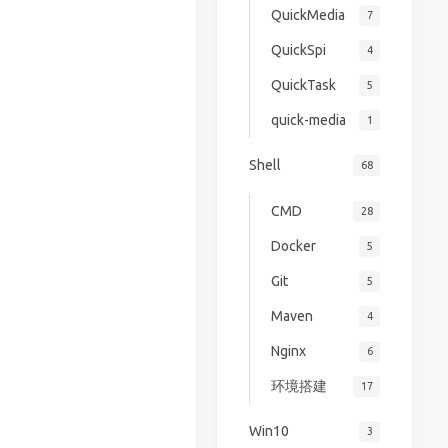
QuickMedia
7
QuickSpi
4
QuickTask
5
quick-media
1
Shell
68
CMD
28
Docker
5
Git
5
Maven
4
Nginx
6
环境搭建
17
Win10
3