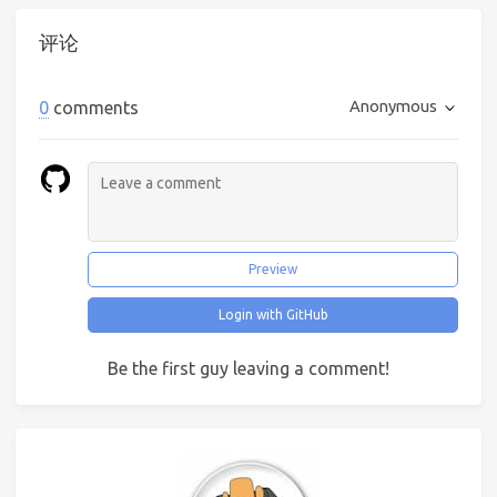
评论
Anonymous
0
comments
Preview
Login with GitHub
Be the first guy leaving a comment!