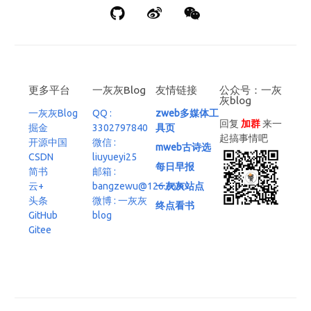
更多平台
一灰灰Blog
友情链接
公众号：一灰
灰blog
一灰灰Blog
QQ :
zweb多媒体工
回复
加群
来一
掘金
3302797840
具页
起搞事情吧
开源中国
微信 :
mweb古诗选
CSDN
liuyueyi25
每日早报
简书
邮箱 :
云+
bangzewu@126.com
一灰灰站点
头条
微博 : 一灰灰
终点看书
GitHub
blog
Gitee