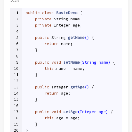
1
public
class
BasicDemo
{
2
private
 String name;
3
private
 Integer age;
4
5
public
 String 
getName
()
{
6
return
 name;
7
    }
8
9
public
void
setName
(String name)
{
10
this
.name = name;
11
    }
12
13
public
 Integer 
getAge
()
{
14
return
 age;
15
    }
16
17
public
void
setAge
(Integer age)
{
18
this
.age = age;
19
    }
20
}