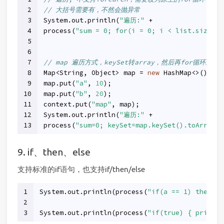
2
// 大括号需要有，不然会抛异常
3
System.out.println(
"遍历:"
 +
4
process(
"sum = 0; for(i = 0; i < list.size();
5
6
7
// map 遍历方式，keySet转array，然后再for循环迭代
8
Map<String, Object> map = 
new
 HashMap<>();
9
map.put(
"a"
, 
10
);
10
map.put(
"b"
, 
20
);
11
context.put(
"map"
, map);
12
System.out.println(
"遍历:"
 +
13
process(
"sum=0; keySet=map.keySet().toArray()
9. if、then、else
支持标准的if语句，也支持if/then/else
1
System.out.println(process(
"if(a == 1) then a 
2
3
System.out.println(process(
"if(true) { println