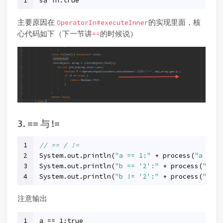
1
sa in:true
主要原因在
的实现里面，核
OperatorIn#executeInner
心代码如下（下一节讲
的时候说）
==
3. == 与 !=
1
// == / !=
2
System.out.println(
"a == 1:"
 + process(
"a == 1
3
System.out.println(
"b == '2':"
 + process(
"b ==
4
System.out.println(
"b != '2':"
 + process(
"b !=
注意输出
1
a == 1:true