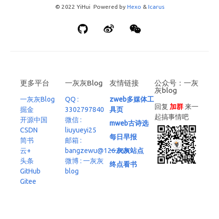
© 2022 YiHui Powered by
Hexo
&
Icarus
更多平台
一灰灰Blog
友情链接
公众号：一灰
灰blog
一灰灰Blog
QQ :
zweb多媒体工
回复
加群
来一
掘金
3302797840
具页
起搞事情吧
开源中国
微信 :
mweb古诗选
CSDN
liuyueyi25
每日早报
简书
邮箱 :
云+
bangzewu@126.com
一灰灰站点
头条
微博 : 一灰灰
终点看书
GitHub
blog
Gitee