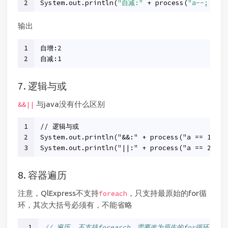
2
System.out.println(
"自减:"
 + process(
"a--; a"
)
输出
1
自增:2
2
自减:1
7. 逻辑与或
与java没有什么区别
&&||
1
// 逻辑与或
2
System.out.println("&&:" + process("a == 1 && 
3
System.out.println("||:" + process("a == 2 || 
8. 容器遍历
注意，QlExpress不支持
，只支持最原始的for循
foreach
环，其次大括号必须有，不能省略
1
// 遍历, 不支持forearch，需要改为原生的for循环