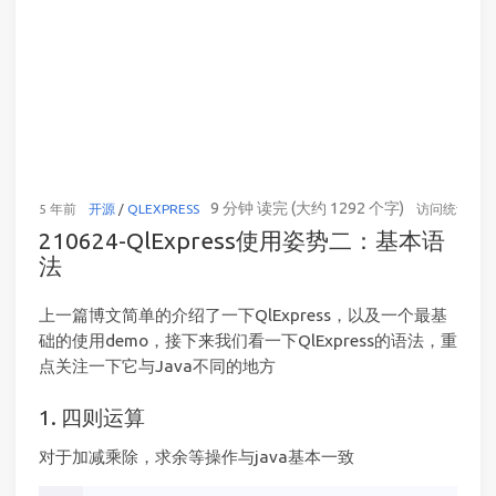
9 分钟 读完 (大约 1292 个字)
5 年前
开源
/
QLEXPRESS
访问统计
( PV
210624-QlExpress使用姿势二：基本语
法
上一篇博文简单的介绍了一下QlExpress，以及一个最基
础的使用demo，接下来我们看一下QlExpress的语法，重
点关注一下它与Java不同的地方
1. 四则运算
对于加减乘除，求余等操作与java基本一致