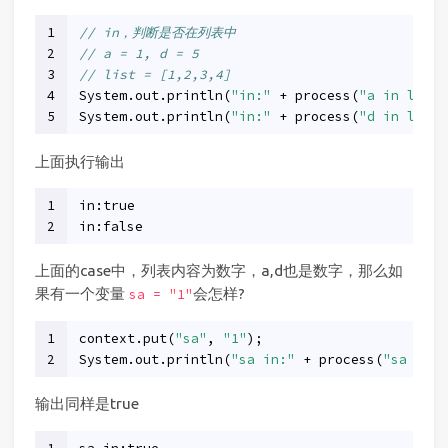
1
// in，判断是否在列表中
2
// a = 1, d = 5
3
// list = [1,2,3,4]
4
System.out.println(
"in:"
 + process(
"a in list"
5
System.out.println(
"in:"
 + process(
"d in list"
上面执行输出
1
in:true
2
in:false
上面的case中，列表内容为数字，a,d也是数字，那么如
果有一个变量
会怎样?
sa = "1"
1
context.put(
"sa"
, 
"1"
);
2
System.out.println(
"sa in:"
 + process(
"sa in l
输出同样是true