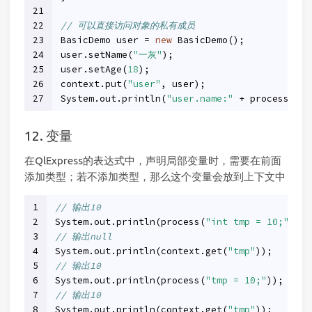
21
22
// 可以直接访问对象的私有成员
23
BasicDemo user = 
new
 BasicDemo();
24
user.setName(
"一灰"
);
25
user.setAge(
18
);
26
context.put(
"user"
, user);
27
System.out.println(
"user.name:"
 + process(
"us
12. 变量
在QlExpress的表达式中，声明局部变量时，需要在前面
添加类型；若不添加类型，那么这个变量会放到上下文中
1
// 输出10
2
System.out.println(process(
"int tmp = 10;"
));
3
// 输出null
4
System.out.println(context.get(
"tmp"
));
5
// 输出10
6
System.out.println(process(
"tmp = 10;"
));
7
// 输出10
8
System.out.println(context.get(
"tmp"
));