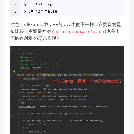
2
b == '2':true
3
b != '2':false
注意，qlExpress中，==与java中的不一样，它更多的是
值比较，主要是方法
(也是上
Operator#compareData()
面in的判断依据)来实现的