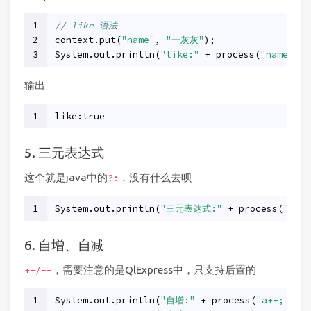
1
// like 语法
2
context.put(
"name"
, 
"一灰灰"
);
3
System.out.println(
"like:"
 + process(
"name li
输出
1
like:true
5. 三元表达式
这个就是java中的
，没有什么去呗
?:
1
System.out.println(
"三元表达式:"
 + process(
"a ==
6. 自增、自减
，需要注意的是QlExpress中，只支持后置的
++/--
1
System.out.println(
"自增:"
 + process(
"a++; a"
)