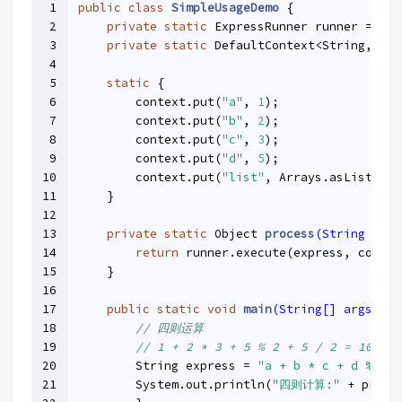
1
public
class
SimpleUsageDemo
{
2
private
static
 ExpressRunner runner = 
new
3
private
static
 DefaultContext<String, Obj
4
5
static
 {
6
        context.put(
"a"
, 
1
);
7
        context.put(
"b"
, 
2
);
8
        context.put(
"c"
, 
3
);
9
        context.put(
"d"
, 
5
);
10
        context.put(
"list"
, Arrays.asList(
1
, 
11
    }
12
13
private
static
 Object 
process
(String expr
14
return
 runner.execute(express, contex
15
    }
16
17
public
static
void
main
(String[] args)
th
18
// 四则运算
19
// 1 + 2 * 3 + 5 % 2 + 5 / 2 = 10
20
        String express = 
"a + b * c + d % 2 +
21
        System.out.println(
"四则计算:"
 + proce