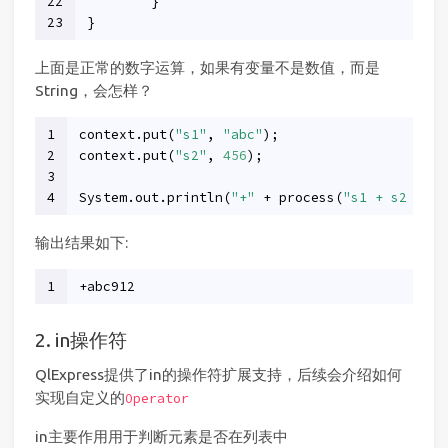
22
	}
23
}
上面是正常的数字运算，如果有变量不是数值，而是
String，会怎样？
1
context.put(
"s1"
, 
"abc"
);
2
context.put(
"s2"
, 
456
);
3
4
System.out.println(
"+"
 + process(
"s1 + s2 * 2"
输出结果如下:
1
+abc912
2. in操作符
QlExpress提供了in的操作符扩展支持，后续会介绍如何
实现自定义的
Operator
in主要作用用于判断元素是否在列表中