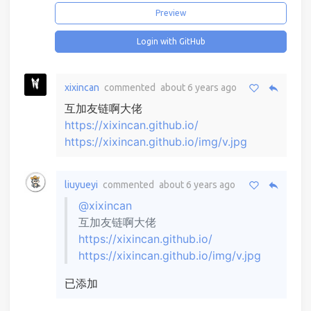
Preview
Login with GitHub
xixincan
commented
about 6 years ago
互加友链啊大佬
https://xixincan.github.io/
https://xixincan.github.io/img/v.jpg
liuyueyi
commented
about 6 years ago
@xixincan
互加友链啊大佬
https://xixincan.github.io/
https://xixincan.github.io/img/v.jpg
已添加