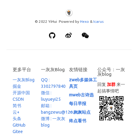
© 2022 YiHui Powered by
Hexo
&
Icarus
更多平台
一灰灰Blog
友情链接
公众号：一灰
灰blog
一灰灰Blog
QQ :
zweb多媒体工
回复
加群
来一
掘金
3302797840
具页
起搞事情吧
开源中国
微信 :
mweb古诗选
CSDN
liuyueyi25
每日早报
简书
邮箱 :
云+
bangzewu@126.com
一灰灰站点
头条
微博 : 一灰灰
终点看书
GitHub
blog
Gitee