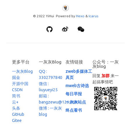
© 2022 YiHui Powered by
Hexo
&
Icarus
更多平台
一灰灰Blog
友情链接
公众号：一灰
灰blog
一灰灰Blog
QQ :
zweb多媒体工
回复
加群
来一
掘金
3302797840
具页
起搞事情吧
开源中国
微信 :
mweb古诗选
CSDN
liuyueyi25
每日早报
简书
邮箱 :
云+
bangzewu@126.com
一灰灰站点
头条
微博 : 一灰灰
终点看书
GitHub
blog
Gitee