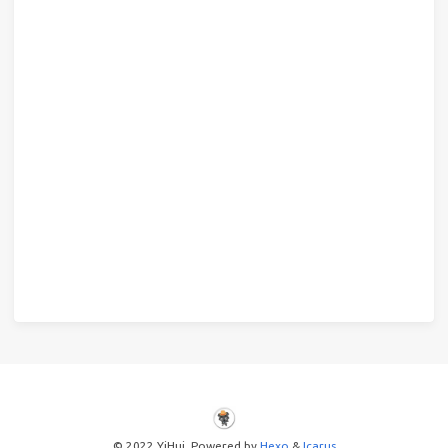
© 2022 YiHui Powered by
Hexo
&
Icarus