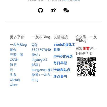
更多平台
一灰灰Blog
友情链接
公众号：一灰
灰blog
一灰灰Blog
QQ :
zweb多媒体工
回复
加群
来一
掘金
3302797840
具页
起搞事情吧
开源中国
微信 :
mweb古诗选
CSDN
liuyueyi25
每日早报
简书
邮箱 :
云+
bangzewu@126.com
一灰灰站点
头条
微博 : 一灰灰
终点看书
GitHub
blog
Gitee