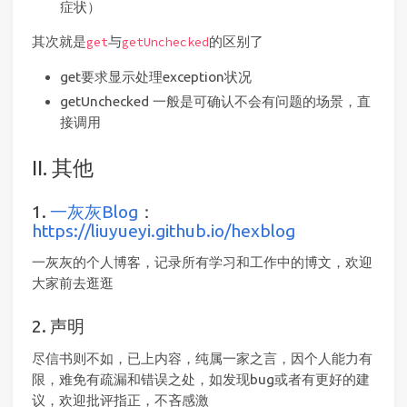
症状）
其次就是
与
的区别了
get
getUnchecked
get要求显示处理exception状况
getUnchecked 一般是可确认不会有问题的场景，直
接调用
II. 其他
1.
一灰灰Blog
：
https://liuyueyi.github.io/hexblog
一灰灰的个人博客，记录所有学习和工作中的博文，欢迎
大家前去逛逛
2. 声明
尽信书则不如，已上内容，纯属一家之言，因个人能力有
限，难免有疏漏和错误之处，如发现bug或者有更好的建
议，欢迎批评指正，不吝感激