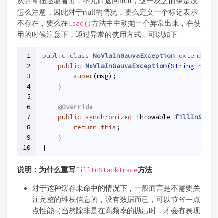
从异常描述能看出，不允许返回null，这一块之前倒是没
怎么注意，因此对于null的情况，要么定义一个标记表示
不存在，要么在
方法中主动抛一个异常出来，在使
load()
用的时候注意下，通过异常的使用方式，可以如下
1
public
class
NoVlaInGauvaException
extends
Ex
2
public
NoVlaInGauvaException
(String msg)
3
super
(msg);
4
    }
5
6
@Override
7
public
synchronized
 Throwable 
fillInStack
8
return
this
;
9
    }
10
}
说明：为什么重写
方法
fillInStackTrace
对于这种缓存未命中的情况下，一般而言是不需要关
注完整的堆栈信息的，没有数据而已，可以节省一点
点性能（当然除非是在高频率的抛出时，才会有表现