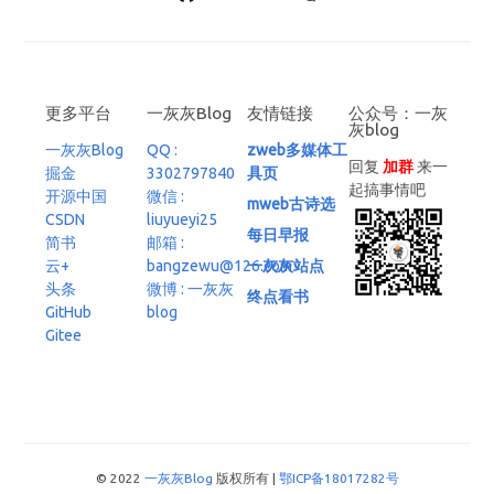
更多平台
一灰灰Blog
友情链接
公众号：一灰
灰blog
一灰灰Blog
QQ :
zweb多媒体工
回复
加群
来一
掘金
3302797840
具页
起搞事情吧
开源中国
微信 :
mweb古诗选
CSDN
liuyueyi25
每日早报
简书
邮箱 :
云+
bangzewu@126.com
一灰灰站点
头条
微博 : 一灰灰
终点看书
GitHub
blog
Gitee
© 2022
一灰灰Blog
版权所有 |
鄂ICP备18017282号