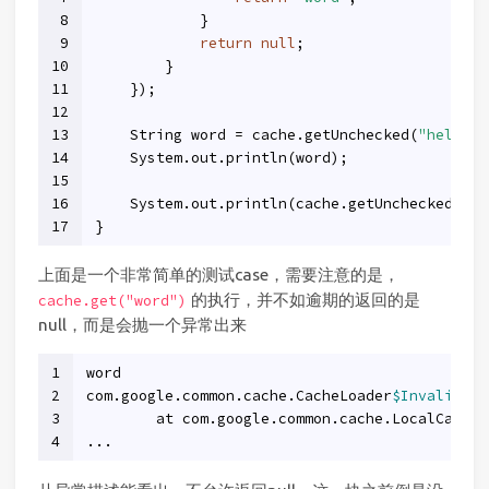
8
            }
9
return
null
;
10
        }
11
    });
12
13
    String word = cache.getUnchecked(
"hello"
)
14
    System.out.println(word);
15
16
    System.out.println(cache.getUnchecked(
"wo
17
}
上面是一个非常简单的测试case，需要注意的是，
的执行，并不如逾期的返回的是
cache.get("word")
null，而是会抛一个异常出来
1
word
2
com.google.common.cache.CacheLoader
$InvalidCac
3
	at com.google.common.cache.LocalCache
$
4
...