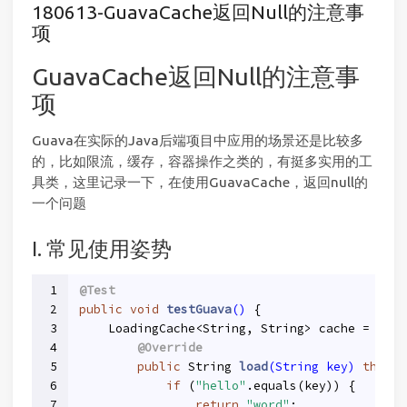
180613-GuavaCache返回Null的注意事
项
GuavaCache返回Null的注意事
项
Guava在实际的Java后端项目中应用的场景还是比较多
的，比如限流，缓存，容器操作之类的，有挺多实用的工
具类，这里记录一下，在使用GuavaCache，返回null的
一个问题
I. 常见使用姿势
1
@Test
2
public
void
testGuava
()
{
3
    LoadingCache<String, String> cache = Cach
4
@Override
5
public
 String 
load
(String key)
throws
6
if
 (
"hello"
.equals(key)) {
7
return
"word"
;