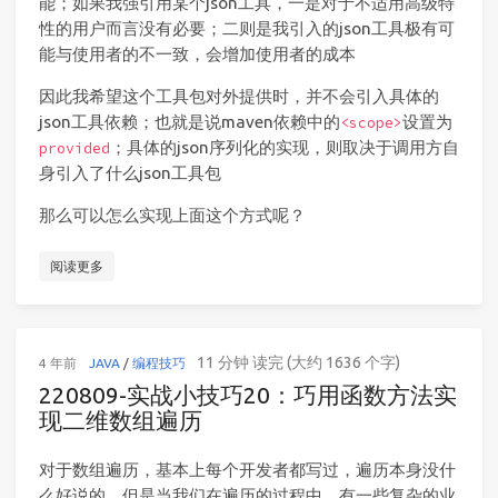
能；如果我强引用某个json工具，一是对于不适用高级特
性的用户而言没有必要；二则是我引入的json工具极有可
能与使用者的不一致，会增加使用者的成本
因此我希望这个工具包对外提供时，并不会引入具体的
json工具依赖；也就是说maven依赖中的
设置为
<scope>
；具体的json序列化的实现，则取决于调用方自
provided
身引入了什么json工具包
那么可以怎么实现上面这个方式呢？
阅读更多
11 分钟 读完 (大约 1636 个字)
4 年前
JAVA
/
编程技巧
220809-实战小技巧20：巧用函数方法实
现二维数组遍历
对于数组遍历，基本上每个开发者都写过，遍历本身没什
么好说的，但是当我们在遍历的过程中，有一些复杂的业