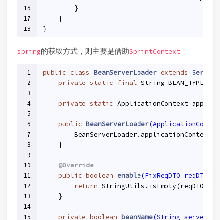
16
        }
17
    }
18
}
的获取方式，则主要是借助
spring
SprintContext
1
public
class
BeanServerLoader
extends
ServerL
2
private
static
final
 String BEAN_TYPE = 
"
3
4
private
static
 ApplicationContext applica
5
6
public
BeanServerLoader
(ApplicationContex
7
        BeanServerLoader.applicationContext =
8
    }
9
10
@Override
11
public
boolean
enable
(FixReqDTO reqDTO)
{
12
return
 StringUtils.isEmpty(reqDTO.get
13
    }
14
15
private
boolean
beanName
(String server)
{