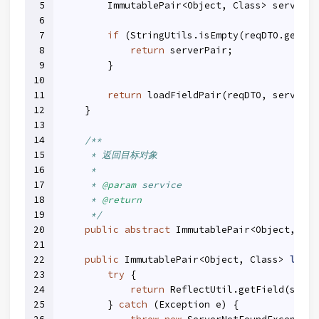
5
        ImmutablePair<Object, Class> serverPa
6
7
if
 (StringUtils.isEmpty(reqDTO.getFie
8
return
 serverPair;
9
        }
10
11
return
 loadFieldPair(reqDTO, serverPa
12
    }
13
14
/**
15
     * 返回目标对象
16
     *
17
     * 
@param
 service
18
     * 
@return
19
     */
20
public
abstract
 ImmutablePair<Object, Cla
21
22
public
 ImmutablePair<Object, Class> 
loadF
23
try
 {
24
return
 ReflectUtil.getField(serve
25
        } 
catch
 (Exception e) {