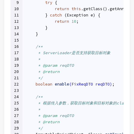
9
try
 {
10
return
this
.getClass().getAnnotat
11
        } 
catch
 (Exception e) {
12
return
10
;
13
        }
14
    }
15
16
/**
17
     * ServerLoader是否支持获取目标对象
18
     *
19
     * 
@param
 reqDTO
20
     * 
@return
21
     */
22
boolean
enable
(FixReqDTO reqDTO)
;
23
24
/**
25
     * 根据传入参数，获取目标对象和目标对象的class
26
     *
27
     * 
@param
 reqDTO
28
     * 
@return
29
     */