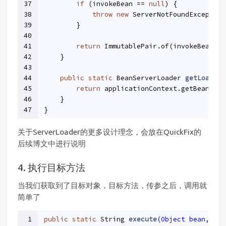
37
if
 (invokeBean == 
null
) {
38
throw
new
 ServerNotFoundException
39
        }
40
41
return
 ImmutablePair.of(invokeBean, i
42
    }
43
44
public
static
 BeanServerLoader 
getLoader
(
45
return
 applicationContext.getBean(Bea
46
    }
47
}
关于ServerLoader的更多设计理念，会放在QuickFix的
后续博文中进行说明
4. 执行目标方法
当我们获取到了目标对象，目标方法，传参之后，调用就
简单了
1
public
static
 String 
execute
(Object bean, Cla