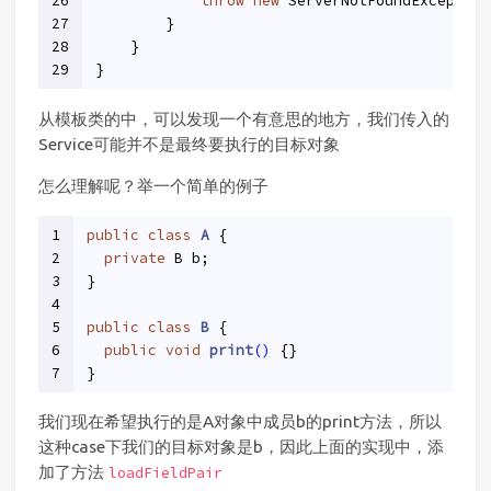
26
throw
new
 ServerNotFoundException
27
        }
28
    }
29
}
从模板类的中，可以发现一个有意思的地方，我们传入的
Service可能并不是最终要执行的目标对象
怎么理解呢？举一个简单的例子
1
public
class
A
{
2
private
 B b;
3
}
4
5
public
class
B
{
6
public
void
print
()
{}
7
}
我们现在希望执行的是A对象中成员b的print方法，所以
这种case下我们的目标对象是b，因此上面的实现中，添
加了方法
loadFieldPair