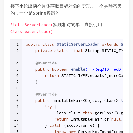
接下来给出两个具体获取目标对象的实现，一个是静态类
的，一个是Spring容器的
实现相对简单，直接使用
StaticServerLoader
ClassLoader.load()
1
public
class
StaticServerLoader
extends
Serve
2
private
static
final
 String STATIC_TYPE =
3
4
@Override
5
public
boolean
enable
(FixReqDTO reqDTO)
{
6
return
 STATIC_TYPE.equalsIgnoreCase(r
7
    }
8
9
@Override
10
public
 ImmutablePair<Object, Class> 
loadS
11
try
 {
12
            Class clz = 
this
.getClass().getCl
13
return
 ImmutablePair.of(
null
, clz
14
        } 
catch
 (Exception e) {
15
throw
new
 ServerNotFoundException