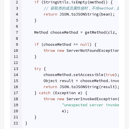
2
if
 (StringUtils.isEmpty(method)) {
3
// 获取类的成员属性值时，不传method，直接
4
return
 JSON.toJSONString(bean);
5
    }
6
7
    Method chooseMethod = getMethod(clz, meth
8
9
if
 (chooseMethod == 
null
) {
10
throw
new
 ServerNotFoundException(
"ca
11
    }
12
13
try
 {
14
        chooseMethod.setAccessible(
true
);
15
        Object result = chooseMethod.invoke(b
16
return
 JSON.toJSONString(result);
17
    } 
catch
 (Exception e) {
18
throw
new
 ServerInvokedException(
19
"unexpected server invoked "
 
20
                e);
21
    }
22
}