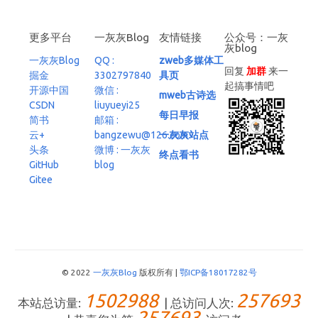
更多平台
一灰灰Blog
友情链接
公众号：一灰
灰blog
一灰灰Blog
QQ :
zweb多媒体工
回复
加群
来一
掘金
3302797840
具页
起搞事情吧
开源中国
微信 :
mweb古诗选
CSDN
liuyueyi25
每日早报
简书
邮箱 :
云+
bangzewu@126.com
一灰灰站点
头条
微博 : 一灰灰
终点看书
GitHub
blog
Gitee
© 2022
一灰灰Blog
版权所有 |
鄂ICP备18017282号
1502988
257693
本站总访量:
| 总访问人次:
257693