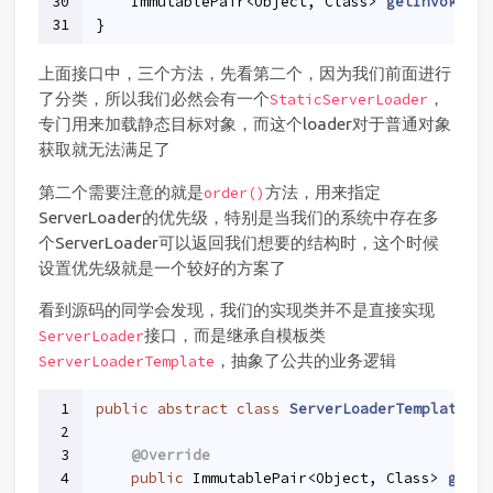
30
ImmutablePair<Object, Class> 
getInvokeObj
31
}
上面接口中，三个方法，先看第二个，因为我们前面进行
了分类，所以我们必然会有一个
，
StaticServerLoader
专门用来加载静态目标对象，而这个loader对于普通对象
获取就无法满足了
第二个需要注意的就是
方法，用来指定
order()
ServerLoader的优先级，特别是当我们的系统中存在多
个ServerLoader可以返回我们想要的结构时，这个时候
设置优先级就是一个较好的方案了
看到源码的同学会发现，我们的实现类并不是直接实现
接口，而是继承自模板类
ServerLoader
，抽象了公共的业务逻辑
ServerLoaderTemplate
1
public
abstract
class
ServerLoaderTemplate
im
2
3
@Override
4
public
 ImmutablePair<Object, Class> 
getIn