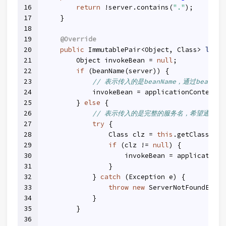
16
return
 !server.contains(
"."
);
17
    }
18
19
@Override
20
public
 ImmutablePair<Object, Class> 
loadS
21
        Object invokeBean = 
null
;
22
if
 (beanName(server)) {
23
// 表示传入的是beanName，通过beanNa
24
            invokeBean = applicationContext.g
25
        } 
else
 {
26
// 表示传入的是完整的服务名，希望通过cla
27
try
 {
28
                Class clz = 
this
.getClass().g
29
if
 (clz != 
null
) {
30
                    invokeBean = applicationC
31
                }
32
            } 
catch
 (Exception e) {
33
throw
new
 ServerNotFoundExcep
34
            }
35
        }
36