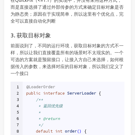
在QuickFix（<=1.1）的实现中，并没有采用这种方式，
而是直接选择了通过外部传参的方式来确定目标对象是否
为静态类；原因在于实现简单，所以这里有个优化点，完
全可以直接自动化判断
3. 获取目标对象
前面说到了，不同的运行环境，获取目标对象的方式不一
样，所以让我们直接覆盖所有的场景时不太现实的。一个
可选的方案就是预留接口，让接入方自己来选择，如何根
据传入的参数，来选择对应的目标对象，所以我们定义了
一个接口
1
@LoaderOrder
2
public
interface
ServerLoader
{
3
/**
4
     * 返回优先级
5
     *
6
     * 
@return
7
     */
8
default
int
order
()
{